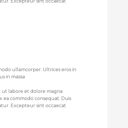
iatur. Excepteur sint occaecat
odo ullamcorper. Ultrices eros in
rus in massa
t ut labore et dolore magna
p ex ea commodo consequat. Duis
iatur. Excepteur sint occaecat