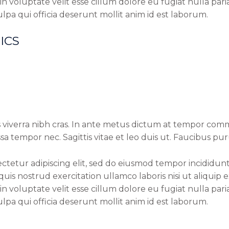
in voluptate velit esse cillum dolore eu fugiat nulla par
lpa qui officia deserunt mollit anim id est laborum.
ICS
 viverra nibh cras. In ante metus dictum at tempor comm
a tempor nec. Sagittis vitae et leo duis ut. Faucibus pu
ctetur adipiscing elit, sed do eiusmod tempor incididun
quis nostrud exercitation ullamco laboris nisi ut aliqui
in voluptate velit esse cillum dolore eu fugiat nulla par
lpa qui officia deserunt mollit anim id est laborum.